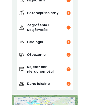
Fizjografia

Potencjał solarny

Zagrożenia i

uciążliwości
Geologia

Otoczenie

Rejestr cen

nieruchomości
Dane lokalne
