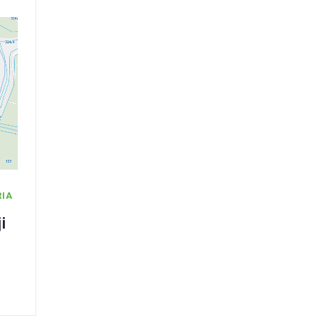
RIA
i