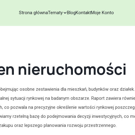
Strona główna
Tematy
Blog
Kontakt
Moje Konto
cen nieruchomości
 obejmując osobne zestawienia dla mieszkań, budynków oraz działek. 
nej sytuacji rynkowej na badanym obszarze. Raport zawiera równi
h, co pozwala na precyzyjne określenie wartości rynkowej poszcze
wiamy rzetelną bazę do podejmowania decyzji inwestycyjnych, co m
zakupu oraz lepszego planowania rozwoju przestrzennego.