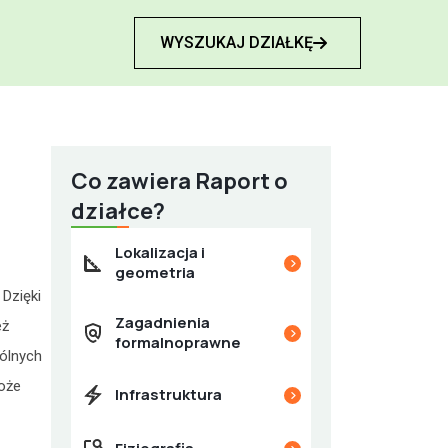
WYSZUKAJ DZIAŁKĘ

Co zawiera Raport o
działce?
Lokalizacja i

geometria
Dzięki
Zagadnienia
eż

formalnoprawne
gólnych
oże
Infrastruktura
