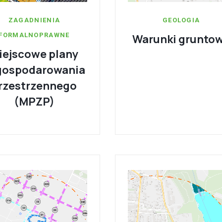
ZAGADNIENIA
GEOLOGIA
FORMALNOPRAWNE
Warunki grunto
iejscowe plany
gospodarowania
rzestrzennego
(MPZP)