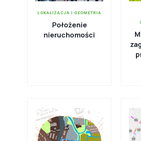
LOKALIZACJA I GEOMETRIA
Położenie
M
nieruchomości
za
p