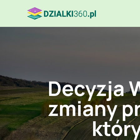
Decyzja W
zmiany pr
któr