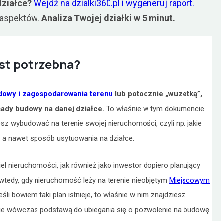
działce?
Wejdź na dzialki360.pl i wygeneruj raport.
0 aspektów.
Analiza Twojej działki w 5 minut.
est potrzebna?
dowy i zagospodarowania terenu
lub potocznie „wuzetką”,
asady budowy na danej działce.
To właśnie w tym dokumencie
sz wybudować na terenie swojej nieruchomości, czyli np. jakie
, a nawet sposób usytuowania na działce.
 nieruchomości, jak również jako inwestor dopiero planujący
o wtedy, gdy nieruchomość leży na terenie nieobjętym
Miejscowym
śli bowiem taki plan istnieje, to właśnie w nim znajdziesz
dzie wówczas podstawą do ubiegania się o pozwolenie na budowę.