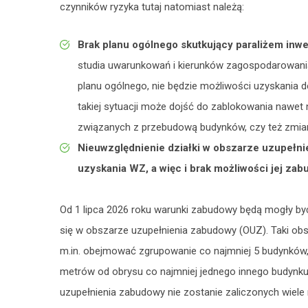
czynników ryzyka tutaj natomiast należą:
Brak planu ogólnego skutkujący paraliżem inw
studia uwarunkowań i kierunków zagospodarowania
planu ogólnego, nie będzie możliwości uzyskania 
takiej sytuacji może dojść do zablokowania nawet na
związanych z przebudową budynków, czy też zmia
Nieuwzględnienie działki w obszarze uzupełn
uzyskania WZ, a więc i brak możliwości jej zab
Od 1 lipca 2026 roku warunki zabudowy będą mogły być
się w obszarze uzupełnienia zabudowy (OUZ). Taki ob
m.in. obejmować zgrupowanie co najmniej 5 budynków, z
metrów od obrysu co najmniej jednego innego budynku
uzupełnienia zabudowy nie zostanie zaliczonych wiel